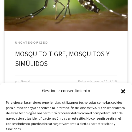
presencia a diversas partes del mundo, presentando desafíos
adicionales en términos de salud pública. ¿Qué […]
UNCATEGORIZED
MOSQUITO TIGRE, MOSQUITOS Y
SIMÚLIDOS
por
Daniel
Publicada
marzo 14, 2019
Gestionar consentimiento
Para ofrecer las mejores experiencias, utilizamos tecnologías como las cookies
para almacenar y/o acceder a la información del dispositivo. El consentimiento
de estas tecnologías nos permitirá procesar datos como el comportamiento de
navegación o las identificaciones únicas en este sitio. No consentir o retirar el
consentimiento, puede afectar negativamente a ciertas características y
funciones.