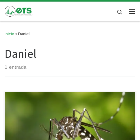
Saltar al contenido
Search
Inicio
»
Daniel
Daniel
1 entrada
Bienvenidos a nuestro espacio dedicado a la conciencia y
prevención, donde hoy nos adentraremos en el fascinante mundo
del mosquito tigre (Aedes albopictus). Originario del sudeste
asiático, este pequeño pero intrépido insecto ha extendido su